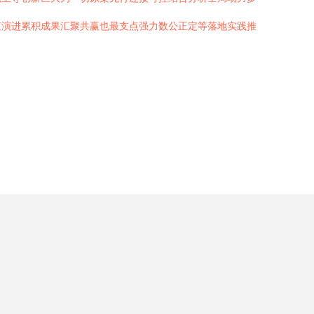
值演进累积成果汇聚共赢也最支点强力数公正定等落地实践推